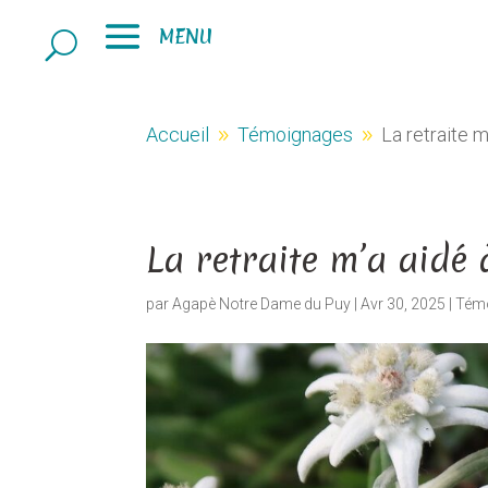
Accueil
Témoignages
La retraite 
9
9
La retraite m’a aidé
par
Agapè Notre Dame du Puy
|
Avr 30, 2025
|
Tém